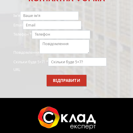
Ім'я
Email
Телефон
*
Повідомлення
Скільки буде 5+7?
*
URL
ВІДПРАВИТИ