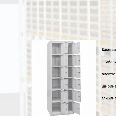
Камера 
– Габар
висота:
ширина
глибина