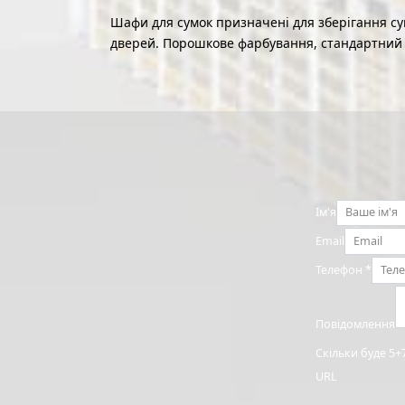
Шафи для сумок призначені для зберігання су
дверей. Порошкове фарбування, стандартний 
Ім'я
Email
Телефон
*
Повідомлення
Скільки буде 5+
URL