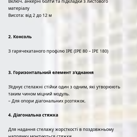
Включ. анкерні болти та підкладки з листового
матеріалу
Висота: від 2 до 12 м
2. Консоль
З гарячекатаного профілю IPE (IPE 80 – IPE 180)
3. Горизонтальний елемент з’єднання
З’єднує стелажні стійки один з одним, які утворюють
таким чином міцний модуль.
– Для опори діагональних розтяжок.
4. Діагональна стяжка
Для надання стелажу жорсткості в поздовжньому
напрямку монтуються стяжки.