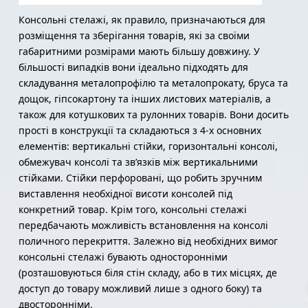
Консольні стелажі, як правило, призначаються для
розміщення та зберігання товарів, які за своїми
габаритними розмірами мають більшу довжину. У
більшості випадків вони ідеально підходять для
складування металопрофілю та металопрокату, бруса та
дощок, гіпсокартону та інших листових матеріалів, а
також для котушкових та рулонних товарів. Вони досить
прості в конструкції та складаються з 4-х основних
елементів: вертикальні стійки, горизонтальні консолі,
обмежувач консолі та зв’язків між вертикальними
стійками. Стійки перфоровані, що робить зручним
виставлення необхідної висоти консолей під
конкретний товар. Крім того, консольні стелажі
передбачають можливість встановлення на консолі
поличного перекриття. Залежно від необхідних вимог
консольні стелажі бувають односторонніми
(розташовуються біля стін складу, або в тих місцях, де
доступ до товару можливий лише з одного боку) та
двосторонніми.