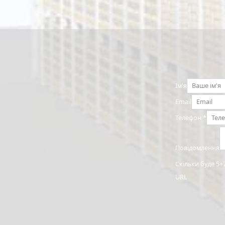
Ім'я
Email
Телефон
*
Повідомлення
Скільки буде 5+
URL