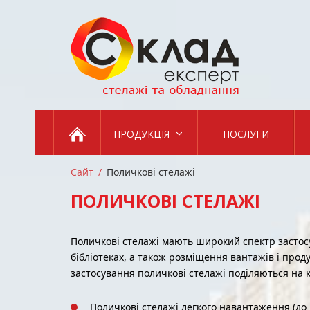
Skip
to
content
ПРОДУКЦІЯ
ПОСЛУГИ
Сайт
Поличкові стелажі
ПОЛИЧКОВІ СТЕЛАЖІ
Поличкові стелажі мають широкий спектр застосув
бібліотеках, а також розміщення вантажів і проду
застосування поличкові стелажі поділяються на к
Поличкові стелажі легкого навантаження (до 