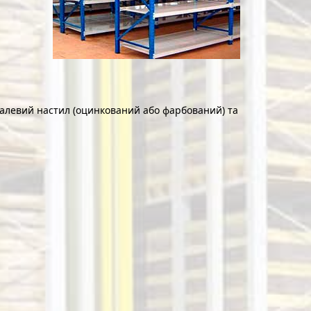
талевий настил (оцинкований або фарбований) та
АРХІВНІ ПЕРЕСУВНІ