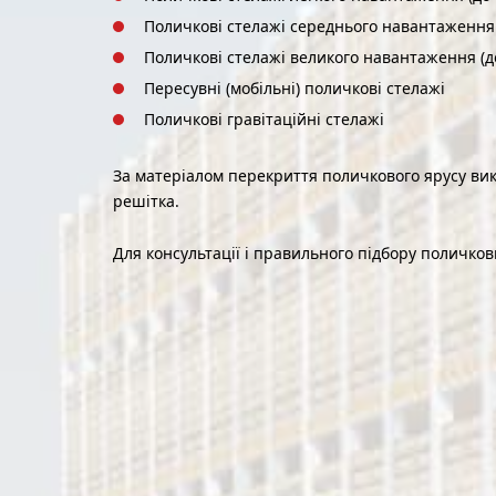
Поличкові стелажі середнього навантаження 
Поличкові стелажі великого навантаження (до
Пересувні (мобільні) поличкові стелажі
Поличкові гравітаційні стелажі
За матеріалом перекриття поличкового ярусу ви
решітка.
Для консультації і правильного підбору поличко
ЛЕГКОГО
СЕ